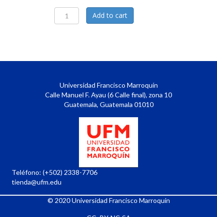
T-
Add to cart
shirt
Colección
Valores
gris
quantity
Universidad Francisco Marroquín
Calle Manuel F. Ayau (6 Calle final), zona 10
Guatemala, Guatemala 01010
Teléfono:
(+502) 2338-7706
tienda@ufm.edu
© 2020
Universidad Francisco Marroquín