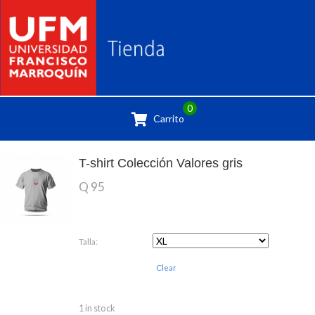
0
Carrito
T-shirt Colección Valores gris
Q
95
Talla:
Clear
1 in stock